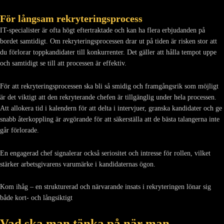
För långsam rekryteringsprocess
IT-specialister är ofta högt eftertraktade och kan ha flera erbjudanden på
bordet samtidigt. Om rekryteringsprocessen drar ut på tiden är risken stor att
du förlorar toppkandidater till konkurrenter. Det gäller att hålla tempot uppe
och samtidigt se till att processen är effektiv.
För att rekryteringsprocessen ska bli så smidig och framgångsrik som möjligt
är det viktigt att den rekryterande chefen är tillgänglig under hela processen.
Att allokera tid i kalendern för att delta i intervjuer, granska kandidater och ge
snabb återkoppling är avgörande för att säkerställa att de bästa talangerna inte
går förlorade.
En engagerad chef signalerar också seriositet och intresse för rollen, vilket
stärker arbetsgivarens varumärke i kandidaternas ögon.
Kom ihåg – en strukturerad och närvarande insats i rekryteringen lönar sig
både kort- och långsiktigt
Vad ska man tänka på när man