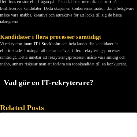
Det finns en stor efterfrågan på IT-specialister, men ofta en brist på
kvalificerade kandidater. Detta skapar en konkurrenssituation där arbetsgivare
måste vara snabba, kreativa och attraktiva för att locka till sig de bästa
talangerna.
Kandidater i flera processer samtidigt
Vi
rekryterar inom IT i Stockholm
och hela landet där kandidater är
eftertraktade. I många fall deltar de även i flera rekryteringsprocesser
samtidigt. Detta innebär att rekryteringsprocessen måste vara smidig och
snabb, annars riskerar man att förlora sin toppkandidat till en konkurrent.
Vad gör en IT-rekryterare?
Related Posts
Återkoppling efter intervju – 5 saker att
tänka på