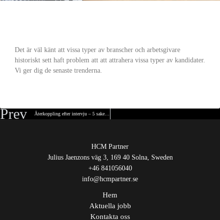
Trender kring val av arbetsgivare
Det är väl känt att vissa typer av branscher och arbetsgivare
historiskt sett haft problem att att attrahera vissa typer av kandidater.
Vi ger dig de senaste trenderna.
READ MORE
Prev
Återkoppling efter intervju – 5 saker att tänka på
HCM Partner
Julius Jaenzons väg 3, 169 40 Solna, Sweden
+46 841056040
info@hcmpartner.se
Hem
Aktuella jobb
Kontakta oss