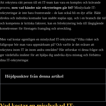
Att rekrytera rätt person till ett IT-team kan vara en komplex och krävande
process,
men vad händer när rekryteringen går fel?
Misslyckade IT-
rekryteringar är inte bara frustrerande – de kan också bli en dyr affär. Både
direkta och indirekta kostnader kan snabbt staplas upp, och i en bransch där tid
och kompetens är kritiska faktorer, kan en felrekrytering leda till långtgående
konsekvenser för företagets framgång och utveckling.
Men vad kostar egentligen en misslyckad IT-rekrytering? Vilka risker och
fallgropar bör man vara uppmärksam på? Och varför är det svårare att
rekrytera inom IT än inom andra områden? Här utforskar vi dessa frågor och
ger värdefulla insikter för att hjälpa dig undvika dyra misstag och förbättra
dina IT-rekryteringar.
Höjdpunkter från denna artikel
Vad kostar en misslyckad IT-