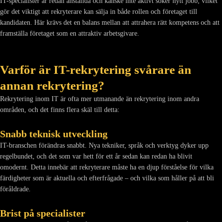
IT-specialister är redan anställda och kanske inte aktivt söker nytt jobb, vilket
gör det viktigt att rekryterare kan sälja in både rollen och företaget till
kandidaten. Här krävs det en balans mellan att attrahera rätt kompetens och att
framställa företaget som en attraktiv arbetsgivare.
Varför är IT-rekrytering svårare än
annan rekrytering?
Rekrytering inom IT är ofta mer utmanande än rekrytering inom andra
områden, och det finns flera skäl till detta:
Snabb teknisk utveckling
IT-branschen förändras snabbt. Nya tekniker, språk och verktyg dyker upp
regelbundet, och det som var hett för ett år sedan kan redan ha blivit
omodernt. Detta innebär att rekryterare måste ha en djup förståelse för vilka
färdigheter som är aktuella och efterfrågade – och vilka som håller på att bli
föråldrade.
Brist på specialister