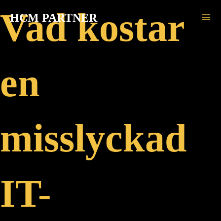
Skip
MA
Vad kostar
HCM PARTNER
to
ME
content
en
misslyckad
IT-